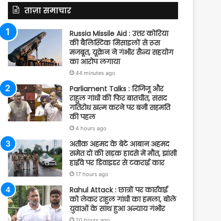
ताज़ा समाचार
Russia Missile Aid : उत्तर कोरिया
की बैलिस्टिक मिसाइलों से रूस
मजबूत, यूक्रेन ने गंभीर सैन्य सहयोग
का आरोप लगाया
44 minutes ago
Parliament Talks : रिजिजू और
राहुल गांधी की फिर बातचीत, संसद
गतिरोध खत्म करने पर बनी सहमति
की पहल
4 hours ago
अतीक अहमद के बेटे आबान अहमद
समेत दो की सड़क हादसे में मौत, झांसी
हाईवे पर डिवाइडर से टकराई कार
17 hours ago
Rahul Attack : छात्रों पर कार्रवाई
को लेकर राहुल गांधी का हमला, बोले
युवाओं के साथ हुआ अन्याय गंभीर
20 hours ago