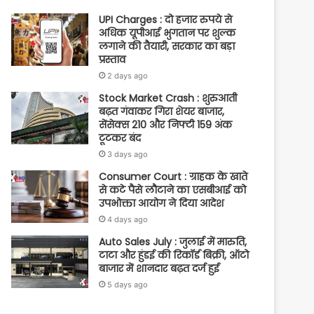
UPI Charges : दो हजार रुपये से
अधिक यूपीआई भुगतान पर शुल्क
लगाने की तैयारी, सरकार का बड़ा
प्रस्ताव
2 days ago
Stock Market Crash : शुरुआती
बढ़त गंवाकर गिरा शेयर बाजार,
सेंसेक्स 210 और निफ्टी 159 अंक
टूटकर बंद
3 days ago
Consumer Court : ग्राहक के खाते
से कटे पैसे लौटाने का एसबीआई को
उपभोक्ता आयोग ने दिया आदेश
4 days ago
Auto Sales July : जुलाई में मारुति,
टाटा और हुंडई की रिकॉर्ड बिक्री, ऑटो
बाजार में शानदार बढ़त दर्ज हुई
5 days ago