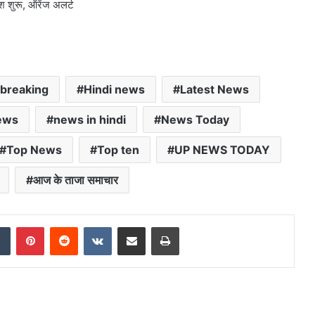
श शुरू, ऑरेंज अलर्ट
breaking
Hindi news
Latest News
ews
news in hindi
News Today
Top News
Top ten
UP NEWS TODAY
आज के ताजा समाचार
dIn
Tumblr
Pinterest
Reddit
VKontakte
Share via Email
Print