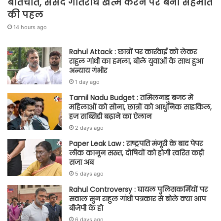
बातचीत, संसद गतिरोध खत्म करने पर बनी सहमति
की पहल
14 hours ago
Rahul Attack : छात्रों पर कार्रवाई को लेकर
राहुल गांधी का हमला, बोले युवाओं के साथ हुआ
अन्याय गंभीर
1 day ago
Tamil Nadu Budget : तमिलनाडु बजट में
महिलाओं को सोना, छात्रों को आधुनिक साइकिल,
हज सब्सिडी बढ़ाने का ऐलान
2 days ago
Paper Leak Law : राष्ट्रपति मंजूरी के बाद पेपर
लीक कानून सख्त, दोषियों को होगी त्वरित कड़ी
सजा अब
5 days ago
Rahul Controversy : घायल पुलिसकर्मियों पर
सवाल सुन राहुल गांधी पत्रकार से बोले क्या आप
बीजेपी के हो
6 days ago