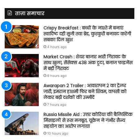
ताज़ा समाचार
Crispy Breakfast : बच्चों के नाश्ते में बनाएं
स्वादिष्ट दही सूजी तवा ब्रेड, कुरकुरी बनावट करेगी
सबका दिल खुश
4 hours ago
Market Crash : शेयर बाजार भारी गिरावट के
साथ खुला, सेंसेक्स 438 अंक टूटा, बजाज फाइनेंस
में बड़ी गिरावट
6 hours ago
Awarapan 2 Trailer : आवारापन 2 का ट्रेलर
जारी, इमरान हाशमी फिर बने शिवम, वापसी को
लेकर बढ़ी दर्शकों की उम्मीदें
7 hours ago
Russia Missile Aid : उत्तर कोरिया की बैलिस्टिक
मिसाइलों से रूस मजबूत, यूक्रेन ने गंभीर सैन्य
सहयोग का आरोप लगाया
10 hours ago