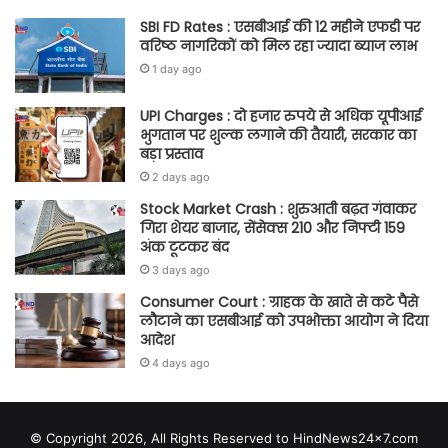
SBI FD Rates : एसबीआई की 12 महीने एफडी पर
वरिष्ठ नागरिकों को मिल रहा ज्यादा ब्याज लाभ
1 day ago
UPI Charges : दो हजार रुपये से अधिक यूपीआई
भुगतान पर शुल्क लगाने की तैयारी, सरकार का
बड़ा प्रस्ताव
2 days ago
Stock Market Crash : शुरुआती बढ़त गंवाकर
गिरा शेयर बाजार, सेंसेक्स 210 और निफ्टी 159
अंक टूटकर बंद
3 days ago
Consumer Court : ग्राहक के खाते से कटे पैसे
लौटाने का एसबीआई को उपभोक्ता आयोग ने दिया
आदेश
4 days ago
© Copyright 2026, All Rights Reserved to HindNews24x7.com