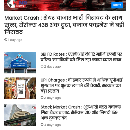
व्यापार
Market Crash : शेयर बाजार भारी गिरावट के साथ
खुला, सेंसेक्स 438 अंक टूटा, बजाज फाइनेंस में बड़ी
गिरावट
1 day ago
SBI FD Rates : एसबीआई की 12 महीने एफडी पर
वरिष्ठ नागरिकों को मिल रहा ज्यादा ब्याज लाभ
2 days ago
UPI Charges : दो हजार रुपये से अधिक यूपीआई
भुगतान पर शुल्क लगाने की तैयारी, सरकार का
बड़ा प्रस्ताव
3 days ago
Stock Market Crash : शुरुआती बढ़त गंवाकर
गिरा शेयर बाजार, सेंसेक्स 210 और निफ्टी 159
अंक टूटकर बंद
4 days ago