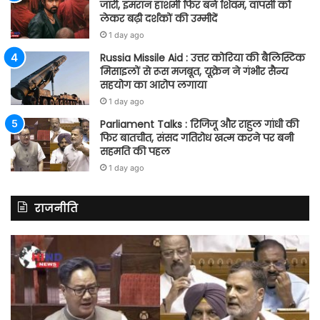
जारी, इमरान हाशमी फिर बने शिवम, वापसी को
लेकर बढ़ी दर्शकों की उम्मीदें
1 day ago
Russia Missile Aid : उत्तर कोरिया की बैलिस्टिक
मिसाइलों से रूस मजबूत, यूक्रेन ने गंभीर सैन्य
सहयोग का आरोप लगाया
1 day ago
Parliament Talks : रिजिजू और राहुल गांधी की
फिर बातचीत, संसद गतिरोध खत्म करने पर बनी
सहमति की पहल
1 day ago
राजनीति