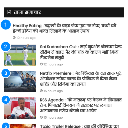
ताज़ा समाचार
Healthy Eating : स्कूलों के बाहर जंक फूड पर रोक, बच्चों को
हेल्दी ईटिंग की आदत सिखाने के आसान उपाय
10 hours ago
Sai Sudarshan Out : साई सुदर्शन श्रीलंका टेस्ट
सीरीज से बाहर, पैर की चोट के कारण नहीं मिली
फिटनेस मंजूरी
12 hours ago
Netflix Premiere : नेटफ्लिक्स के दस साल पूरे,
ऑपरेशन सफेद सागर के प्रीमियर में दिखा सैन्य
शक्ति और सिनेमा का संगम
15 hours ago
RSS Agenda : ‘वंदे मातरम्’ पर केरल में सियासत
तेज, पिनाराई विजयन ने सरकार पर लगाया
आरएसएस एजेंडा थोपने का आरोप
15 hours ago
Toxic Trailer Release : यश की टॉक्सिक का