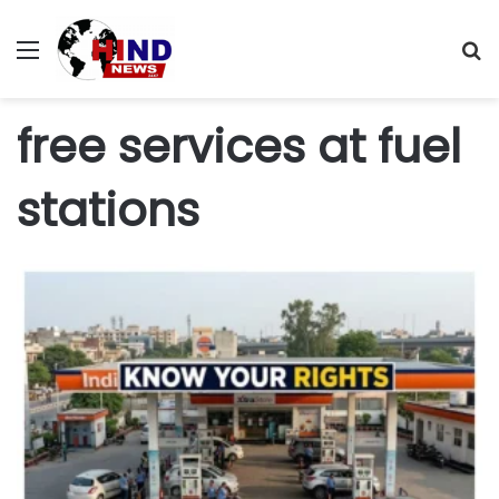
Menu
S
fo
free services at fuel
stations