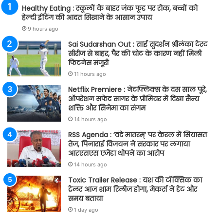
Healthy Eating : स्कूलों के बाहर जंक फूड पर रोक, बच्चों को
हेल्दी ईटिंग की आदत सिखाने के आसान उपाय
9 hours ago
Sai Sudarshan Out : साई सुदर्शन श्रीलंका टेस्ट
सीरीज से बाहर, पैर की चोट के कारण नहीं मिली
फिटनेस मंजूरी
11 hours ago
Netflix Premiere : नेटफ्लिक्स के दस साल पूरे,
ऑपरेशन सफेद सागर के प्रीमियर में दिखा सैन्य
शक्ति और सिनेमा का संगम
14 hours ago
RSS Agenda : ‘वंदे मातरम्’ पर केरल में सियासत
तेज, पिनाराई विजयन ने सरकार पर लगाया
आरएसएस एजेंडा थोपने का आरोप
14 hours ago
Toxic Trailer Release : यश की टॉक्सिक का
ट्रेलर आज शाम रिलीज होगा, मेकर्स ने डेट और
समय बताया
1 day ago