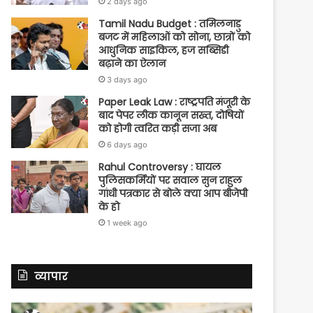
2 days ago
Tamil Nadu Budget : तमिलनाडु
बजट में महिलाओं को सोना, छात्रों को
आधुनिक साइकिल, हज सब्सिडी
बढ़ाने का ऐलान
3 days ago
Paper Leak Law : राष्ट्रपति मंजूरी के
बाद पेपर लीक कानून सख्त, दोषियों
को होगी त्वरित कड़ी सजा अब
6 days ago
Rahul Controversy : घायल
पुलिसकर्मियों पर सवाल सुन राहुल
गांधी पत्रकार से बोले क्या आप बीजेपी
के हो
1 week ago
व्यापार