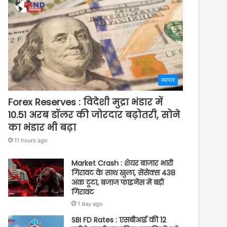
व्यापार
Forex Reserves : विदेशी मुद्रा भंडार में
10.51 अरब डॉलर की जोरदार बढ़ोतरी, सोने
का भंडार भी बढ़ा
11 hours ago
Market Crash : शेयर बाजार भारी
गिरावट के साथ खुला, सेंसेक्स 438
अंक टूटा, बजाज फाइनेंस में बड़ी
गिरावट
1 day ago
SBI FD Rates : एसबीआई की 12