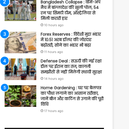
Bangladesh Collapse : वॉर्म-अप
मैच में बांग्लादेश की खुली पोल, 54
रन पर सिमटी टीम, ऑस्ट्रेलिया से
मिली करारी हार
10 hours ago
Forex Reserves : विदेशी मुद्रा भंडार
में 10.51 अरब डॉलर की जोरदार
बढ़ोतरी, सोने का भंडार भी बढ़ा
11 hours ago
Defense Deal : सऊदी की नई रक्षा
डील पर ईरान का तंज, कागजी
समझौतों से नहीं मिलेगी स्थायी सुरक्षा
14 hours ago
Home Gardening : घर पर बेलपत्र
का पौधा लगाने का आसान तरीका,
जानें बीज और कटिंग से उगाने की पूरी
विधि
17 hours ago