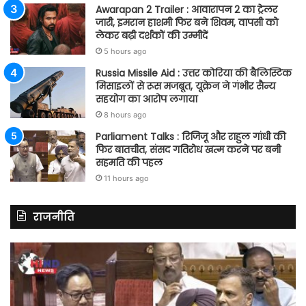
Awarapan 2 Trailer : आवारापन 2 का ट्रेलर
जारी, इमरान हाशमी फिर बने शिवम, वापसी को
लेकर बढ़ी दर्शकों की उम्मीदें
5 hours ago
Russia Missile Aid : उत्तर कोरिया की बैलिस्टिक
मिसाइलों से रूस मजबूत, यूक्रेन ने गंभीर सैन्य
सहयोग का आरोप लगाया
8 hours ago
Parliament Talks : रिजिजू और राहुल गांधी की
फिर बातचीत, संसद गतिरोध खत्म करने पर बनी
सहमति की पहल
11 hours ago
राजनीति