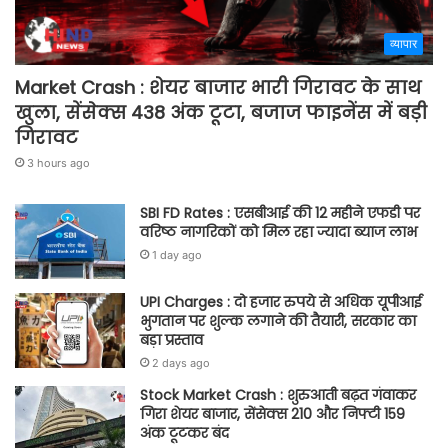
व्यापार
Market Crash : शेयर बाजार भारी गिरावट के साथ
खुला, सेंसेक्स 438 अंक टूटा, बजाज फाइनेंस में बड़ी
गिरावट
3 hours ago
SBI FD Rates : एसबीआई की 12 महीने एफडी पर
वरिष्ठ नागरिकों को मिल रहा ज्यादा ब्याज लाभ
1 day ago
UPI Charges : दो हजार रुपये से अधिक यूपीआई
भुगतान पर शुल्क लगाने की तैयारी, सरकार का
बड़ा प्रस्ताव
2 days ago
Stock Market Crash : शुरुआती बढ़त गंवाकर
गिरा शेयर बाजार, सेंसेक्स 210 और निफ्टी 159
अंक टूटकर बंद