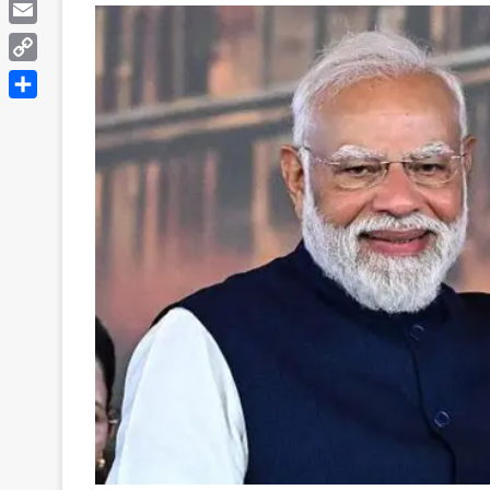
Telegram
Email
Copy
Link
Share