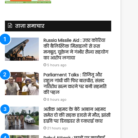
ताज़ा समाचार
Russia Missile Aid : उत्तर कोरिया
की बैलिस्टिक मिसाइलों से रूस
मजबूत, यूक्रेन ने गंभीर सैन्य सहयोग
का आरोप लगाया
5 hours ago
Parliament Talks : रिजिजू और
राहुल गांधी की फिर बातचीत, संसद
गतिरोध खत्म करने पर बनी सहमति
की पहल
8 hours ago
अतीक अहमद के बेटे आबान अहमद
समेत दो की सड़क हादसे में मौत, झांसी
हाईवे पर डिवाइडर से टकराई कार
21 hours ago