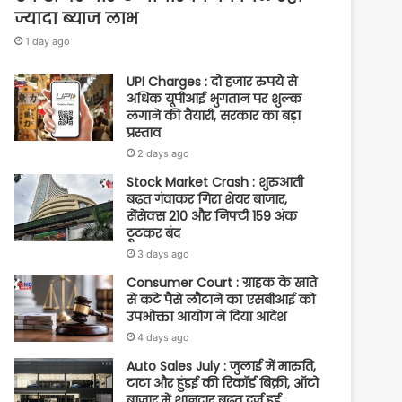
ज्यादा ब्याज लाभ
1 day ago
UPI Charges : दो हजार रुपये से
अधिक यूपीआई भुगतान पर शुल्क
लगाने की तैयारी, सरकार का बड़ा
प्रस्ताव
2 days ago
Stock Market Crash : शुरुआती
बढ़त गंवाकर गिरा शेयर बाजार,
सेंसेक्स 210 और निफ्टी 159 अंक
टूटकर बंद
3 days ago
Consumer Court : ग्राहक के खाते
से कटे पैसे लौटाने का एसबीआई को
उपभोक्ता आयोग ने दिया आदेश
4 days ago
Auto Sales July : जुलाई में मारुति,
टाटा और हुंडई की रिकॉर्ड बिक्री, ऑटो
बाजार में शानदार बढ़त दर्ज हुई