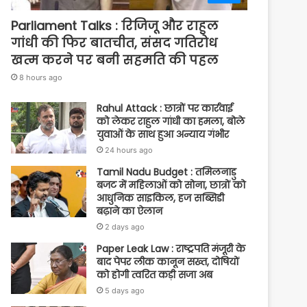
Parliament Talks : रिजिजू और राहुल
गांधी की फिर बातचीत, संसद गतिरोध
खत्म करने पर बनी सहमति की पहल
8 hours ago
Rahul Attack : छात्रों पर कार्रवाई
को लेकर राहुल गांधी का हमला, बोले
युवाओं के साथ हुआ अन्याय गंभीर
24 hours ago
Tamil Nadu Budget : तमिलनाडु
बजट में महिलाओं को सोना, छात्रों को
आधुनिक साइकिल, हज सब्सिडी
बढ़ाने का ऐलान
2 days ago
Paper Leak Law : राष्ट्रपति मंजूरी के
बाद पेपर लीक कानून सख्त, दोषियों
को होगी त्वरित कड़ी सजा अब
5 days ago