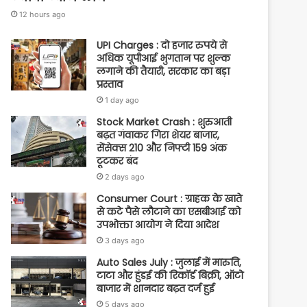
12 hours ago
UPI Charges : दो हजार रुपये से
अधिक यूपीआई भुगतान पर शुल्क
लगाने की तैयारी, सरकार का बड़ा
प्रस्ताव
1 day ago
Stock Market Crash : शुरुआती
बढ़त गंवाकर गिरा शेयर बाजार,
सेंसेक्स 210 और निफ्टी 159 अंक
टूटकर बंद
2 days ago
Consumer Court : ग्राहक के खाते
से कटे पैसे लौटाने का एसबीआई को
उपभोक्ता आयोग ने दिया आदेश
3 days ago
Auto Sales July : जुलाई में मारुति,
टाटा और हुंडई की रिकॉर्ड बिक्री, ऑटो
बाजार में शानदार बढ़त दर्ज हुई
5 days ago