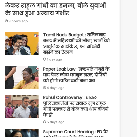
लेकर राहुल गांधी का हमला, बोले युवाओं
के साथ हुआ अन्याय गंभीर
9 hours ago
Tamil Nadu Budget : तमिलनाडु
बजट में महिलाओं को सोना, छात्रों को
आधुनिक साइकिल, हज सब्सिडी
बढ़ाने का ऐलान
1 day ago
Paper Leak Law : राष्ट्रपति मंजूरी के
बाद पेपर लीक कानून सख्त, दोषियों
को होगी त्वरित कड़ी सजा अब
4 days ago
Rahul Controversy : घायल
पुलिसकर्मियों पर सवाल सुन राहुल
गांधी पत्रकार से बोले क्या आप बीजेपी
के हो
5 days ago
Supreme Court Hearing : ED के