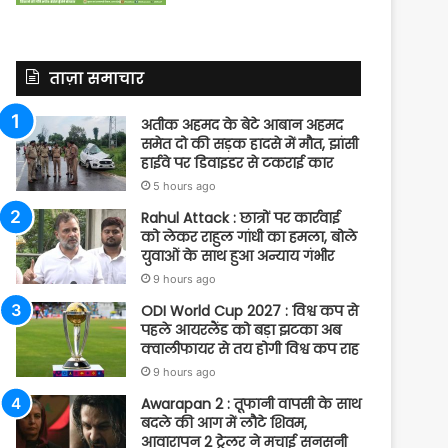
ताज़ा समाचार
अतीक अहमद के बेटे आबान अहमद
समेत दो की सड़क हादसे में मौत, झांसी
हाईवे पर डिवाइडर से टकराई कार
5 hours ago
Rahul Attack : छात्रों पर कार्रवाई
को लेकर राहुल गांधी का हमला, बोले
युवाओं के साथ हुआ अन्याय गंभीर
9 hours ago
ODI World Cup 2027 : विश्व कप से
पहले आयरलैंड को बड़ा झटका अब
क्वालीफायर से तय होगी विश्व कप राह
9 hours ago
Awarapan 2 : तूफानी वापसी के साथ
बदले की आग में लौटे शिवम,
आवारापन 2 ट्रेलर ने मचाई सनसनी