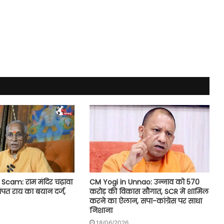
CM Yogi in Unnao: उन्नाव को 570
cam: राम मंदिर चढ़ावा
करोड़ की विकास सौगात, SCR में शामिल
चंपत राय का बयान दर्ज,
करने का ऐलान, सपा-कांग्रेस पर साधा
निशाना
18/06/2026