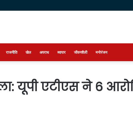
राजनीति
खेल
अपराध
व्यापार
जीवनशैली
मनोरंजन
ला: यूपी एटीएस ने 6 आरो