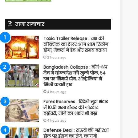
ताज़ा समाचार
Toxic Trailer Release : यश की
टॉक्सिक का ट्रेलर आज शाम रिलीज
होगा, मेकर्स ने डेट और समय बताया
2 hours ago
Bangladesh Collapse : वॉर्म-अप
मैच में बांग्लादेश की खुली पोल, 54
रन पर सिमटी टीम, ऑस्ट्रेलिया से
मिली करारी हार
4 hours ago
Forex Reserves : विदेशी मुद्रा भंडार
में 10.51 अरब डॉलर की जोरदार
बढ़ोतरी, सोने का भंडार भी बढ़ा
4 hours ago
Defense Deal : सऊदी की नई रक्षा
डील पर ईरान का तंज, कागजी