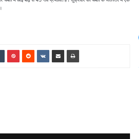
ै।
dIn
Tumblr
Pinterest
Reddit
VKontakte
Share via Email
Print