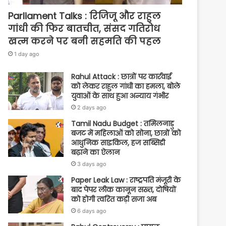
Parliament Talks : रिजिजू और राहुल
गांधी की फिर बातचीत, संसद गतिरोध
खत्म करने पर बनी सहमति की पहल
1 day ago
Rahul Attack : छात्रों पर कार्रवाई
को लेकर राहुल गांधी का हमला, बोले
युवाओं के साथ हुआ अन्याय गंभीर
2 days ago
Tamil Nadu Budget : तमिलनाडु
बजट में महिलाओं को सोना, छात्रों को
आधुनिक साइकिल, हज सब्सिडी
बढ़ाने का ऐलान
3 days ago
Paper Leak Law : राष्ट्रपति मंजूरी के
बाद पेपर लीक कानून सख्त, दोषियों
को होगी त्वरित कड़ी सजा अब
6 days ago