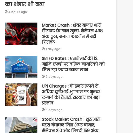
का भंडार भी बढ़ा
4 hours ago
Market Crash : शेयर बाजार भारी
गिरावट के साथ खुला, सेंसेक्स 438
अंक टूटा, बजाज फाइनेंस में बड़ी
गिरावट
1 day ago
SBI FD Rates : एसबीआई की 12
महीने एफडी पर वरिष्ठ नागरिकों को
मिल रहा ज्यादा ब्याज लाभ
2 days ago
UPI Charges : दो हजार रुपये से
अधिक यूपीआई भुगतान पर शुल्क
लगाने की तैयारी, सरकार का बड़ा
प्रस्ताव
3 days ago
Stock Market Crash : शुरुआती
बढ़त गंवाकर गिरा शेयर बाजार,
सेंसेक्स 210 और निफ्टी 159 अंक