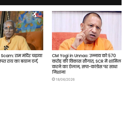
CM Yogi in Unnao: उन्नाव को 570
cam: राम मंदिर चढ़ावा
करोड़ की विकास सौगात, SCR में शामिल
चंपत राय का बयान दर्ज,
करने का ऐलान, सपा-कांग्रेस पर साधा
निशाना
18/06/2026