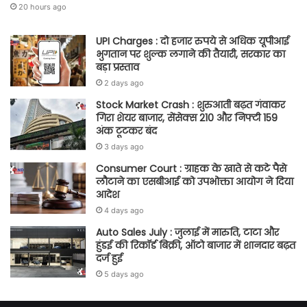
20 hours ago
UPI Charges : दो हजार रुपये से अधिक यूपीआई
भुगतान पर शुल्क लगाने की तैयारी, सरकार का
बड़ा प्रस्ताव
2 days ago
Stock Market Crash : शुरुआती बढ़त गंवाकर
गिरा शेयर बाजार, सेंसेक्स 210 और निफ्टी 159
अंक टूटकर बंद
3 days ago
Consumer Court : ग्राहक के खाते से कटे पैसे
लौटाने का एसबीआई को उपभोक्ता आयोग ने दिया
आदेश
4 days ago
Auto Sales July : जुलाई में मारुति, टाटा और
हुंडई की रिकॉर्ड बिक्री, ऑटो बाजार में शानदार बढ़त
दर्ज हुई
5 days ago