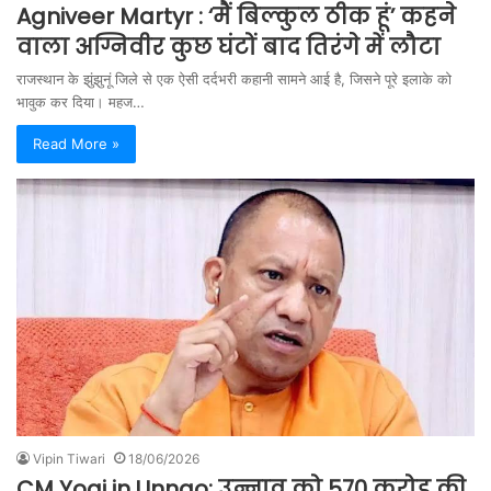
Agniveer Martyr : ‘मैं बिल्कुल ठीक हूं’ कहने
वाला अग्निवीर कुछ घंटों बाद तिरंगे में लौटा
राजस्थान के झुंझुनूं जिले से एक ऐसी दर्दभरी कहानी सामने आई है, जिसने पूरे इलाके को
भावुक कर दिया। महज…
Read More »
Vipin Tiwari
18/06/2026
CM Yogi in Unnao: उन्नाव को 570 करोड़ की