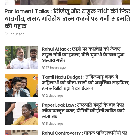
Parliament Talks : रिजिजू और राहुल गांधी की फिर
बातचीत, संसद गतिरोध खत्म करने पर बनी सहमति
की पहल
1 hour ago
Rahul Attack : छात्रों पर कार्रवाई को लेकर
राहुल गांधी का हमला, बोले युवाओं के साथ हुआ
अन्याय गंभीर
17 hours ago
Tamil Nadu Budget : तमिलनाडु बजट में
महिलाओं को सोना, छात्रों को आधुनिक साइकिल,
हज सब्सिडी बढ़ाने का ऐलान
2 days ago
Paper Leak Law : राष्ट्रपति मंजूरी के बाद पेपर
लीक कानून सख्त, दोषियों को होगी त्वरित कड़ी
सजा अब
5 days ago
Rahul Controversy : घायल पुलिसकर्मियों पर