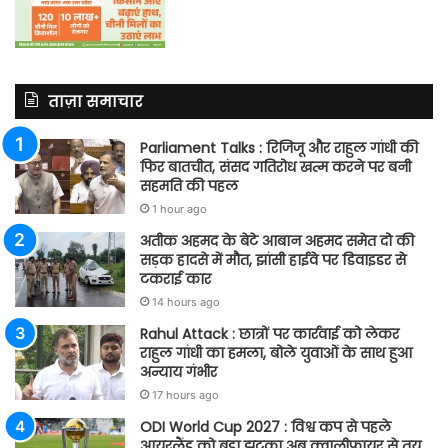
ताज़ा समाचार
Parliament Talks : रिजिजू और राहुल गांधी की
फिर बातचीत, संसद गतिरोध खत्म करने पर बनी
सहमति की पहल
1 hour ago
अतीक अहमद के बेटे आबान अहमद समेत दो की
सड़क हादसे में मौत, झांसी हाईवे पर डिवाइडर से
टकराई कार
14 hours ago
Rahul Attack : छात्रों पर कार्रवाई को लेकर
राहुल गांधी का हमला, बोले युवाओं के साथ हुआ
अन्याय गंभीर
17 hours ago
ODI World Cup 2027 : विश्व कप से पहले
आयरलैंड को बड़ा झटका अब क्वालीफायर से तय