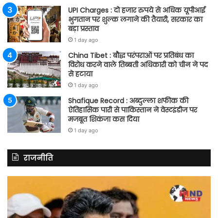
UPI Charges : दो हजार रुपये से अधिक यूपीआई
भुगतान पर शुल्क लगाने की तैयारी, सरकार का
बड़ा प्रस्ताव
1 day ago
China Tibet : बौद्ध परंपराओं पर प्रतिबंध का
विरोध करने वाले तिब्बती अधिकारी को चीन ने पद
से हटाया
1 day ago
Shafique Record : अब्दुल्ला शफीक की
ऐतिहासिक पारी से पाकिस्तान ने वेस्टइंडीज पर
मजबूत शिकंजा कस दिया
1 day ago
राजनीति