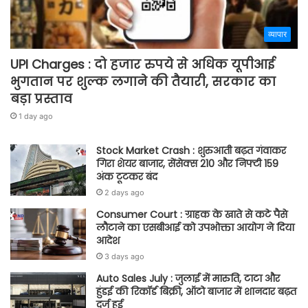
व्यापार
UPI Charges : दो हजार रुपये से अधिक यूपीआई
भुगतान पर शुल्क लगाने की तैयारी, सरकार का
बड़ा प्रस्ताव
1 day ago
Stock Market Crash : शुरुआती बढ़त गंवाकर
गिरा शेयर बाजार, सेंसेक्स 210 और निफ्टी 159
अंक टूटकर बंद
2 days ago
Consumer Court : ग्राहक के खाते से कटे पैसे
लौटाने का एसबीआई को उपभोक्ता आयोग ने दिया
आदेश
3 days ago
Auto Sales July : जुलाई में मारुति, टाटा और
हुंडई की रिकॉर्ड बिक्री, ऑटो बाजार में शानदार बढ़त
दर्ज हुई