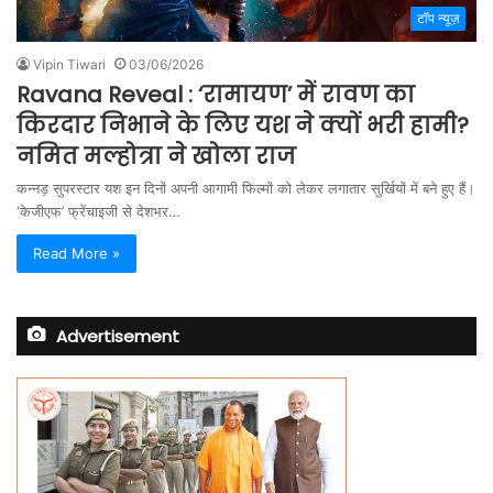
टॉप न्यूज़
Vipin Tiwari
03/06/2026
Ravana Reveal : ‘रामायण’ में रावण का
किरदार निभाने के लिए यश ने क्यों भरी हामी?
नमित मल्होत्रा ने खोला राज
कन्नड़ सुपरस्टार यश इन दिनों अपनी आगामी फिल्मों को लेकर लगातार सुर्खियों में बने हुए हैं।
‘केजीएफ’ फ्रेंचाइजी से देशभर…
Read More »
Advertisement