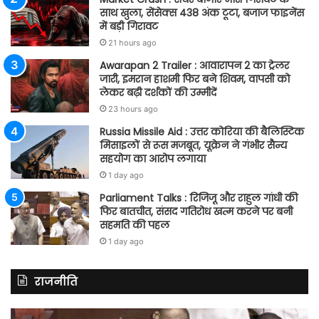
साथ खुला, सेंसेक्स 438 अंक टूटा, बजाज फाइनेंस
में बड़ी गिरावट
21 hours ago
Awarapan 2 Trailer : आवारापन 2 का ट्रेलर
जारी, इमरान हाशमी फिर बने शिवम, वापसी को
लेकर बढ़ी दर्शकों की उम्मीदें
23 hours ago
Russia Missile Aid : उत्तर कोरिया की बैलिस्टिक
मिसाइलों से रूस मजबूत, यूक्रेन ने गंभीर सैन्य
सहयोग का आरोप लगाया
1 day ago
Parliament Talks : रिजिजू और राहुल गांधी की
फिर बातचीत, संसद गतिरोध खत्म करने पर बनी
सहमति की पहल
1 day ago
राजनीति