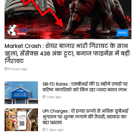
व्यापार
Market Crash : शेयर बाजार भारी गिरावट के साथ
खुला, सेंसेक्स 438 अंक टूटा, बजाज फाइनेंस में बड़ी
गिरावट
9 hours ago
SBI FD Rates : एसबीआई की 12 महीने एफडी पर
वरिष्ठ नागरिकों को मिल रहा ज्यादा ब्याज लाभ
1 day ago
UPI Charges : दो हजार रुपये से अधिक यूपीआई
भुगतान पर शुल्क लगाने की तैयारी, सरकार का
बड़ा प्रस्ताव
2 days ago