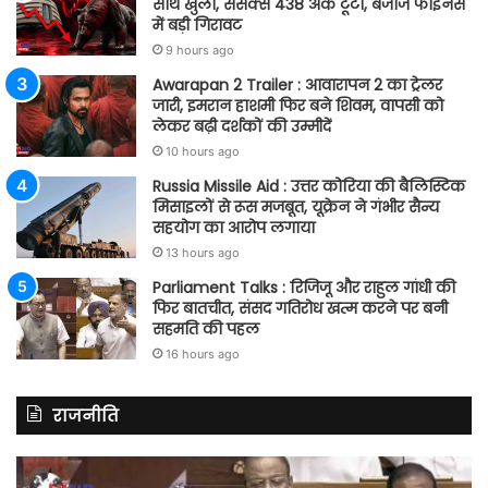
साथ खुला, सेंसेक्स 438 अंक टूटा, बजाज फाइनेंस
में बड़ी गिरावट
9 hours ago
Awarapan 2 Trailer : आवारापन 2 का ट्रेलर
जारी, इमरान हाशमी फिर बने शिवम, वापसी को
लेकर बढ़ी दर्शकों की उम्मीदें
10 hours ago
Russia Missile Aid : उत्तर कोरिया की बैलिस्टिक
मिसाइलों से रूस मजबूत, यूक्रेन ने गंभीर सैन्य
सहयोग का आरोप लगाया
13 hours ago
Parliament Talks : रिजिजू और राहुल गांधी की
फिर बातचीत, संसद गतिरोध खत्म करने पर बनी
सहमति की पहल
16 hours ago
राजनीति