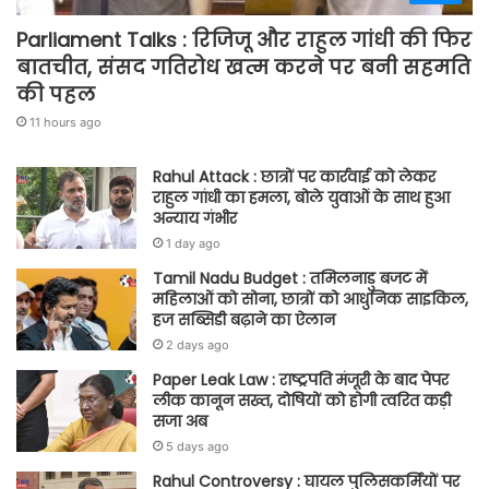
Parliament Talks : रिजिजू और राहुल गांधी की फिर
बातचीत, संसद गतिरोध खत्म करने पर बनी सहमति
की पहल
11 hours ago
Rahul Attack : छात्रों पर कार्रवाई को लेकर
राहुल गांधी का हमला, बोले युवाओं के साथ हुआ
अन्याय गंभीर
1 day ago
Tamil Nadu Budget : तमिलनाडु बजट में
महिलाओं को सोना, छात्रों को आधुनिक साइकिल,
हज सब्सिडी बढ़ाने का ऐलान
2 days ago
Paper Leak Law : राष्ट्रपति मंजूरी के बाद पेपर
लीक कानून सख्त, दोषियों को होगी त्वरित कड़ी
सजा अब
5 days ago
Rahul Controversy : घायल पुलिसकर्मियों पर