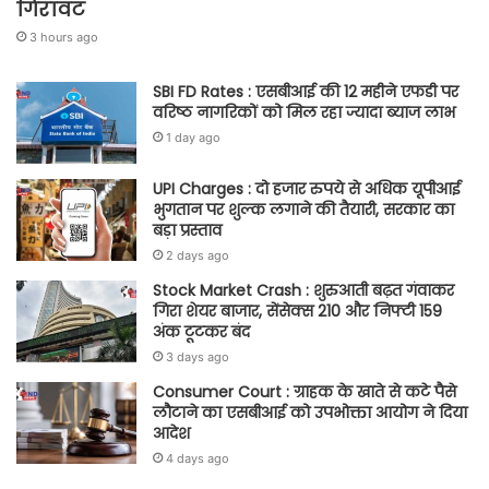
गिरावट
3 hours ago
SBI FD Rates : एसबीआई की 12 महीने एफडी पर
वरिष्ठ नागरिकों को मिल रहा ज्यादा ब्याज लाभ
1 day ago
UPI Charges : दो हजार रुपये से अधिक यूपीआई
भुगतान पर शुल्क लगाने की तैयारी, सरकार का
बड़ा प्रस्ताव
2 days ago
Stock Market Crash : शुरुआती बढ़त गंवाकर
गिरा शेयर बाजार, सेंसेक्स 210 और निफ्टी 159
अंक टूटकर बंद
3 days ago
Consumer Court : ग्राहक के खाते से कटे पैसे
लौटाने का एसबीआई को उपभोक्ता आयोग ने दिया
आदेश
4 days ago