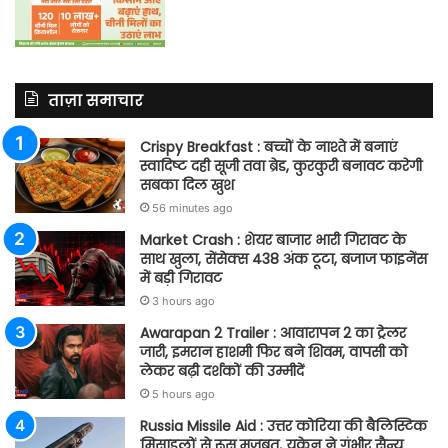
ताज़ा समाचार
Crispy Breakfast : बच्चों के नाश्ते में बनाएं
स्वादिष्ट दही सूजी तवा ब्रेड, कुरकुरी बनावट करेगी
सबका दिल खुश
56 minutes ago
Market Crash : शेयर बाजार भारी गिरावट के
साथ खुला, सेंसेक्स 438 अंक टूटा, बजाज फाइनेंस
में बड़ी गिरावट
3 hours ago
Awarapan 2 Trailer : आवारापन 2 का ट्रेलर
जारी, इमरान हाशमी फिर बने शिवम, वापसी को
लेकर बढ़ी दर्शकों की उम्मीदें
5 hours ago
Russia Missile Aid : उत्तर कोरिया की बैलिस्टिक
मिसाइलों से रूस मजबूत, यूक्रेन ने गंभीर सैन्य