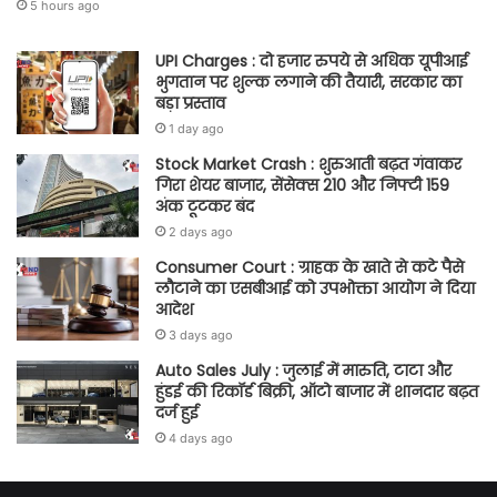
5 hours ago
UPI Charges : दो हजार रुपये से अधिक यूपीआई
भुगतान पर शुल्क लगाने की तैयारी, सरकार का
बड़ा प्रस्ताव
1 day ago
Stock Market Crash : शुरुआती बढ़त गंवाकर
गिरा शेयर बाजार, सेंसेक्स 210 और निफ्टी 159
अंक टूटकर बंद
2 days ago
Consumer Court : ग्राहक के खाते से कटे पैसे
लौटाने का एसबीआई को उपभोक्ता आयोग ने दिया
आदेश
3 days ago
Auto Sales July : जुलाई में मारुति, टाटा और
हुंडई की रिकॉर्ड बिक्री, ऑटो बाजार में शानदार बढ़त
दर्ज हुई
4 days ago