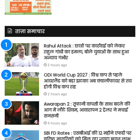
ताज़ा समाचार
Rahul Attack : छात्रों पर कार्रवाई को लेकर
राहुल गांधी का हमला, बोले युवाओं के साथ हुआ
अन्याय गंभीर
2 hours ago
ODI World Cup 2027 : विश्व कप से पहले
आयरलैंड को बड़ा झटका अब क्वालीफायर से तय
होगी विश्व कप राह
2 hours ago
Awarapan 2 : तूफानी वापसी के साथ बदले की
आग में लौटे शिवम, आवारापन 2 ट्रेलर ने मचाई
सनसनी
4 hours ago
SBI FD Rates : एसबीआई की 12 महीने एफडी पर
वरिष्ठ नागरिकों को मिल रहा ज्यादा ब्याज लाभ