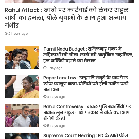
Rahul Attack : छात्रों पर कार्रवाई को लेकर राहुल
गांधी का हमला, बोले युवाओं के साथ हुआ अन्याय
गंभीर
2 hours ago
Tamil Nadu Budget : तमिलनाडु बजट में
महिलाओं को सोना, छात्रों को आधुनिक साइकिल,
हज सब्सिडी बढ़ाने का ऐलान
1 day ago
Paper Leak Law : राष्ट्रपति मंजूरी के बाद पेपर
लीक कानून सख्त, दोषियों को होगी त्वरित कड़ी
सजा अब
4 days ago
Rahul Controversy : घायल पुलिसकर्मियों पर
सवाल सुन राहुल गांधी पत्रकार से बोले क्या आप
बीजेपी के हो
5 days ago
Supreme Court Hearing : ED के खाते फ्रीज