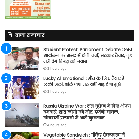
ताज़ा समाचार
Student Protest, Parliament Debate : छात्र
आंदोलन पर संसद में होगी चर्चा, सरकार तैयार, गृह
मंत्री देंगे विपक्ष को जवाब
3 hours ago
Lucky Ali Emotional : मौत के लिए तैयार हैं
लकी अली, बोले जहां मरूं वहीं गाड़ देना मुझे
3 hours ago
Russia Ukraine War : रूस यूक्रेन में फिर भीषण
बमबारी, सात लोगों की मौत, दर्जनों घायल,
सीमावर्ती इलाकों में भारी नुकसान
4 hours ago
Vegetable Sandwich : वीकेंड ब्रेकफास्ट में