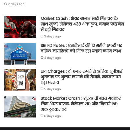
2 days ago
Market Crash : शेयर बाजार भारी गिरावट के
साथ खुला, सेंसेक्स 438 अंक टूटा, बजाज फाइनेंस
में बड़ी गिरावट
3 days ago
SBI FD Rates : एसबीआई की 12 महीने एफडी पर
वरिष्ठ नागरिकों को मिल रहा ज्यादा ब्याज लाभ
4 days ago
UPI Charges : दो हजार रुपये से अधिक यूपीआई
भुगतान पर शुल्क लगाने की तैयारी, सरकार का
बड़ा प्रस्ताव
5 days ago
Stock Market Crash : शुरुआती बढ़त गंवाकर
गिरा शेयर बाजार, सेंसेक्स 210 और निफ्टी 159
अंक टूटकर बंद
6 days ago