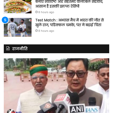
बनाएं स्वादिष्ट और सेहतमंद वेजिटेबल सैंडविच,
आसान है इसकी झटपट रेसिपी
8 hours ago
Test Match : अभ्यास मैच में भारत की जीत से
खुले राज, पडिक्कल चमके, पंत ने बढ़ाई चिंता
8 hours ago
राजनीति