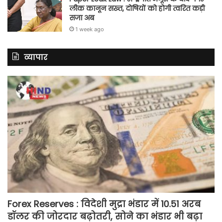
लीक कानून सख्त, दोषियों को होगी त्वरित कड़ी
सजा अब
1 week ago
व्यापार
Forex Reserves : विदेशी मुद्रा भंडार में 10.51 अरब
डॉलर की जोरदार बढ़ोतरी, सोने का भंडार भी बढ़ा