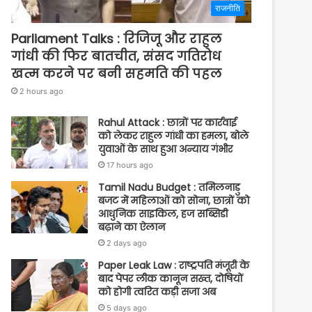
राजनीति
Parliament Talks : रिजिजू और राहुल
गांधी की फिर बातचीत, संसद गतिरोध
खत्म करने पर बनी सहमति की पहल
2 hours ago
Rahul Attack : छात्रों पर कार्रवाई
को लेकर राहुल गांधी का हमला, बोले
युवाओं के साथ हुआ अन्याय गंभीर
17 hours ago
Tamil Nadu Budget : तमिलनाडु
बजट में महिलाओं को सोना, छात्रों को
आधुनिक साइकिल, हज सब्सिडी
बढ़ाने का ऐलान
2 days ago
Paper Leak Law : राष्ट्रपति मंजूरी के
बाद पेपर लीक कानून सख्त, दोषियों
को होगी त्वरित कड़ी सजा अब
5 days ago