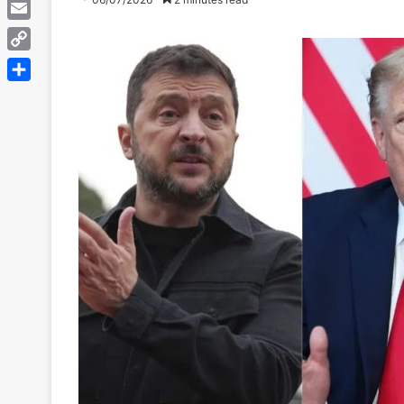
Telegram
Email
Copy
Link
Share