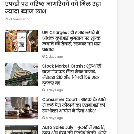
एफडी पर वरिष्ठ नागरिकों को मिल रहा
ज्यादा ब्याज लाभ
21 hours ago
UPI Charges : दो हजार रुपये से
अधिक यूपीआई भुगतान पर शुल्क
लगाने की तैयारी, सरकार का बड़ा
प्रस्ताव
2 days ago
Stock Market Crash : शुरुआती
बढ़त गंवाकर गिरा शेयर बाजार,
सेंसेक्स 210 और निफ्टी 159 अंक
टूटकर बंद
3 days ago
Consumer Court : ग्राहक के खाते
से कटे पैसे लौटाने का एसबीआई को
उपभोक्ता आयोग ने दिया आदेश
4 days ago
Auto Sales July : जुलाई में मारुति,
टाटा और हुंडई की रिकॉर्ड बिक्री, ऑटो