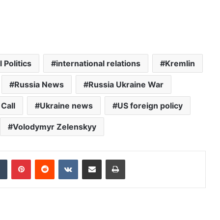
 Politics
international relations
Kremlin
Russia News
Russia Ukraine War
Call
Ukraine news
US foreign policy
Volodymyr Zelenskyy
dIn
Tumblr
Pinterest
Reddit
VKontakte
Share via Email
Print