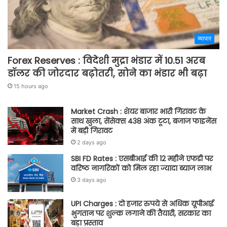
व्यापार
Forex Reserves : विदेशी मुद्रा भंडार में 10.51 अरब
डॉलर की जोरदार बढ़ोतरी, सोने का भंडार भी बढ़ा
15 hours ago
Market Crash : शेयर बाजार भारी गिरावट के
साथ खुला, सेंसेक्स 438 अंक टूटा, बजाज फाइनेंस
में बड़ी गिरावट
2 days ago
SBI FD Rates : एसबीआई की 12 महीने एफडी पर
वरिष्ठ नागरिकों को मिल रहा ज्यादा ब्याज लाभ
3 days ago
UPI Charges : दो हजार रुपये से अधिक यूपीआई
भुगतान पर शुल्क लगाने की तैयारी, सरकार का
बड़ा प्रस्ताव