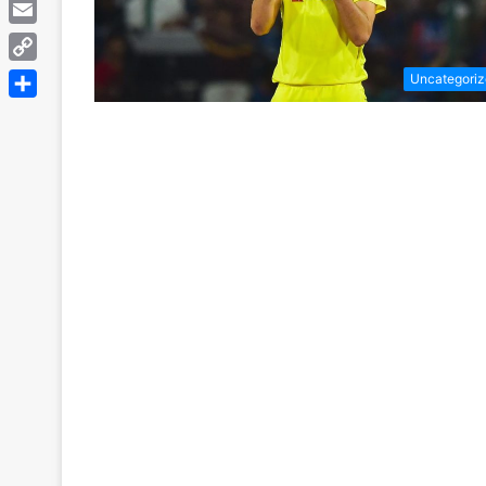
Telegram
Email
Copy
Uncategori
Link
Share