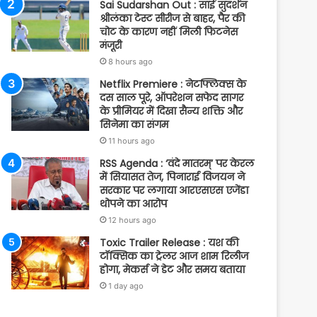
Sai Sudarshan Out : साई सुदर्शन
श्रीलंका टेस्ट सीरीज से बाहर, पैर की
चोट के कारण नहीं मिली फिटनेस
मंजूरी
8 hours ago
Netflix Premiere : नेटफ्लिक्स के
दस साल पूरे, ऑपरेशन सफेद सागर
के प्रीमियर में दिखा सैन्य शक्ति और
सिनेमा का संगम
11 hours ago
RSS Agenda : ‘वंदे मातरम्’ पर केरल
में सियासत तेज, पिनाराई विजयन ने
सरकार पर लगाया आरएसएस एजेंडा
थोपने का आरोप
12 hours ago
Toxic Trailer Release : यश की
टॉक्सिक का ट्रेलर आज शाम रिलीज
होगा, मेकर्स ने डेट और समय बताया
1 day ago