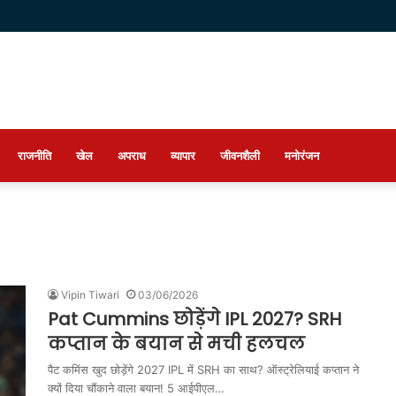
राजनीति
खेल
अपराध
व्यापार
जीवनशैली
मनोरंजन
Vipin Tiwari
03/06/2026
Pat Cummins छोड़ेंगे IPL 2027? SRH
कप्तान के बयान से मची हलचल
पैट कमिंस खुद छोड़ेंगे 2027 IPL में SRH का साथ? ऑस्ट्रेलियाई कप्तान ने
क्यों दिया चौंकाने वाला बयान! 5 आईपीएल…