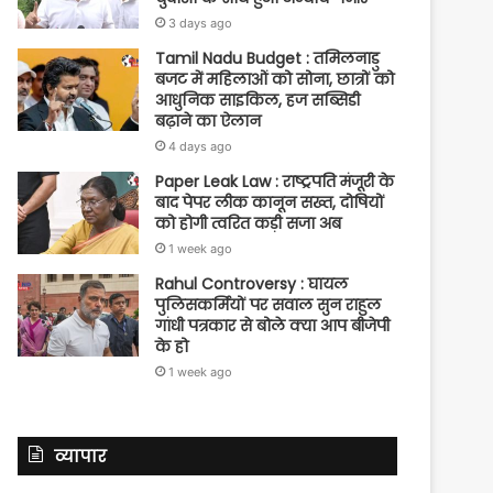
3 days ago
Tamil Nadu Budget : तमिलनाडु
बजट में महिलाओं को सोना, छात्रों को
आधुनिक साइकिल, हज सब्सिडी
बढ़ाने का ऐलान
4 days ago
Paper Leak Law : राष्ट्रपति मंजूरी के
बाद पेपर लीक कानून सख्त, दोषियों
को होगी त्वरित कड़ी सजा अब
1 week ago
Rahul Controversy : घायल
पुलिसकर्मियों पर सवाल सुन राहुल
गांधी पत्रकार से बोले क्या आप बीजेपी
के हो
1 week ago
व्यापार