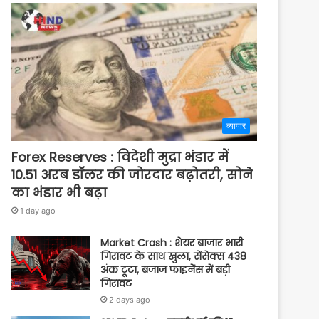
व्यापार
Forex Reserves : विदेशी मुद्रा भंडार में
10.51 अरब डॉलर की जोरदार बढ़ोतरी, सोने
का भंडार भी बढ़ा
1 day ago
Market Crash : शेयर बाजार भारी
गिरावट के साथ खुला, सेंसेक्स 438
अंक टूटा, बजाज फाइनेंस में बड़ी
गिरावट
2 days ago