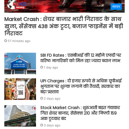
व्यापार
Market Crash : शेयर बाजार भारी गिरावट के साथ
खुला, सेंसेक्स 438 अंक टूटा, बजाज फाइनेंस में बड़ी
गिरावट
51 minutes ago
SBI FD Rates : एसबीआई की 12 महीने एफडी पर
वरिष्ठ नागरिकों को मिल रहा ज्यादा ब्याज लाभ
1 day ago
UPI Charges : दो हजार रुपये से अधिक यूपीआई
भुगतान पर शुल्क लगाने की तैयारी, सरकार का
बड़ा प्रस्ताव
2 days ago
Stock Market Crash : शुरुआती बढ़त गंवाकर
गिरा शेयर बाजार, सेंसेक्स 210 और निफ्टी 159
अंक टूटकर बंद
3 days ago