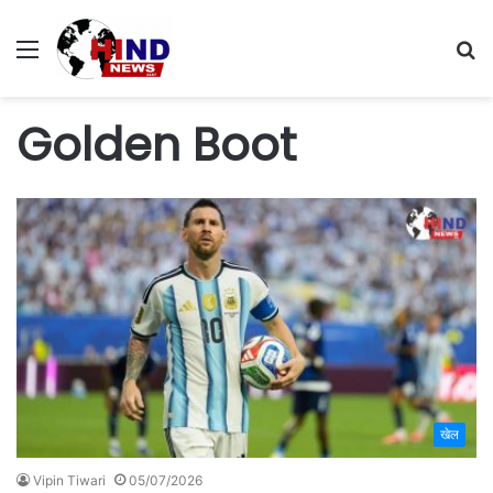
Menu
S
fo
Golden Boot
खेल
Vipin Tiwari
05/07/2026