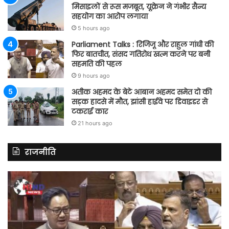
मिसाइलों से रूस मजबूत, यूक्रेन ने गंभीर सैन्य
सहयोग का आरोप लगाया
5 hours ago
Parliament Talks : रिजिजू और राहुल गांधी की
फिर बातचीत, संसद गतिरोध खत्म करने पर बनी
सहमति की पहल
9 hours ago
अतीक अहमद के बेटे आबान अहमद समेत दो की
सड़क हादसे में मौत, झांसी हाईवे पर डिवाइडर से
टकराई कार
21 hours ago
राजनीति