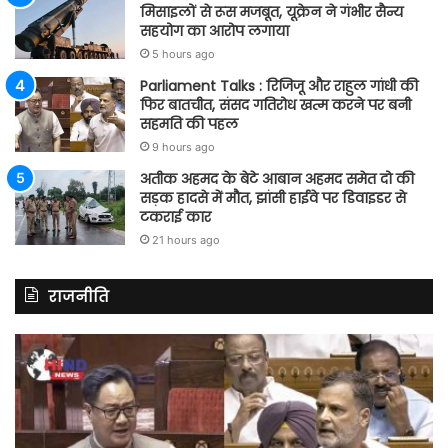
मिसाइलों से रूस मजबूत, यूक्रेन ने गंभीर सैन्य
सहयोग का आरोप लगाया
5 hours ago
Parliament Talks : रिजिजू और राहुल गांधी की
फिर बातचीत, संसद गतिरोध खत्म करने पर बनी
सहमति की पहल
9 hours ago
अतीक अहमद के बेटे आबान अहमद समेत दो की
सड़क हादसे में मौत, झांसी हाईवे पर डिवाइडर से
टकराई कार
21 hours ago
राजनीति