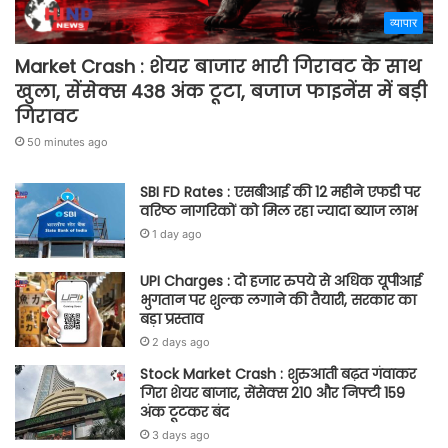
व्यापार
Market Crash : शेयर बाजार भारी गिरावट के साथ
खुला, सेंसेक्स 438 अंक टूटा, बजाज फाइनेंस में बड़ी
गिरावट
50 minutes ago
SBI FD Rates : एसबीआई की 12 महीने एफडी पर
वरिष्ठ नागरिकों को मिल रहा ज्यादा ब्याज लाभ
1 day ago
UPI Charges : दो हजार रुपये से अधिक यूपीआई
भुगतान पर शुल्क लगाने की तैयारी, सरकार का
बड़ा प्रस्ताव
2 days ago
Stock Market Crash : शुरुआती बढ़त गंवाकर
गिरा शेयर बाजार, सेंसेक्स 210 और निफ्टी 159
अंक टूटकर बंद
3 days ago