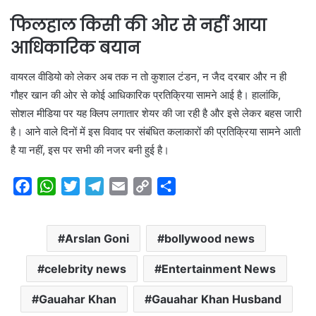
फिलहाल किसी की ओर से नहीं आया
आधिकारिक बयान
वायरल वीडियो को लेकर अब तक न तो कुशाल टंडन, न जैद दरबार और न ही
गौहर खान की ओर से कोई आधिकारिक प्रतिक्रिया सामने आई है। हालांकि,
सोशल मीडिया पर यह क्लिप लगातार शेयर की जा रही है और इसे लेकर बहस जारी
है। आने वाले दिनों में इस विवाद पर संबंधित कलाकारों की प्रतिक्रिया सामने आती
है या नहीं, इस पर सभी की नजर बनी हुई है।
F
W
T
T
E
C
S
a
h
w
e
m
o
h
c
a
i
l
a
p
a
Arslan Goni
bollywood news
e
t
t
e
i
y
r
b
s
t
g
l
L
e
celebrity news
Entertainment News
o
A
e
r
i
o
p
r
a
n
Gauahar Khan
Gauahar Khan Husband
k
p
m
k