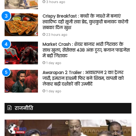
3 hours ago
Crispy Breakfast : बच्चों के नाश्ते में बनाएं
स्वादिष्ट दही सूजी तवा ब्रेड, कुरकुरी बनावट करेगी
सबका दिल खुश
23 hours ago
Market Crash : शेयर बाजार भारी गिरावट के
साथ खुला, सेंसेक्स 438 अंक टूटा, बजाज फाइनेंस
में बड़ी गिरावट
1 day ago
Awarapan 2 Trailer : आवारापन 2 का ट्रेलर
जारी, इमरान हाशमी फिर बने शिवम, वापसी को
लेकर बढ़ी दर्शकों की उम्मीदें
1 day ago
राजनीति