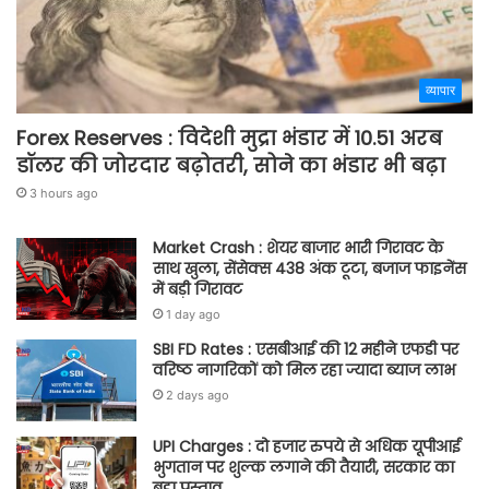
व्यापार
Forex Reserves : विदेशी मुद्रा भंडार में 10.51 अरब
डॉलर की जोरदार बढ़ोतरी, सोने का भंडार भी बढ़ा
3 hours ago
Market Crash : शेयर बाजार भारी गिरावट के
साथ खुला, सेंसेक्स 438 अंक टूटा, बजाज फाइनेंस
में बड़ी गिरावट
1 day ago
SBI FD Rates : एसबीआई की 12 महीने एफडी पर
वरिष्ठ नागरिकों को मिल रहा ज्यादा ब्याज लाभ
2 days ago
UPI Charges : दो हजार रुपये से अधिक यूपीआई
भुगतान पर शुल्क लगाने की तैयारी, सरकार का
बड़ा प्रस्ताव