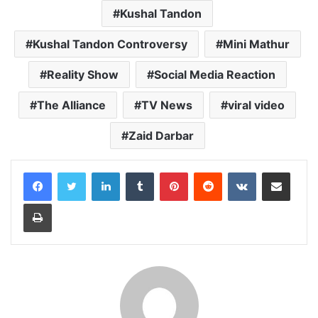
Kushal Tandon
Kushal Tandon Controversy
Mini Mathur
Reality Show
Social Media Reaction
The Alliance
TV News
viral video
Zaid Darbar
LinkedIn
Tumblr
Pinterest
Reddit
VKontakte
Share via Email
Print