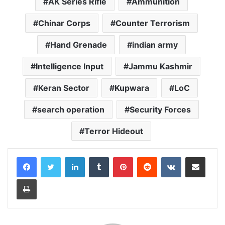
AK Series Rifle
Ammunition
e
t
t
e
i
y
r
b
s
t
g
l
L
e
Chinar Corps
Counter Terrorism
o
A
e
r
i
o
p
r
a
n
Hand Grenade
indian army
k
p
m
k
Intelligence Input
Jammu Kashmir
Keran Sector
Kupwara
LoC
search operation
Security Forces
Terror Hideout
LinkedIn
Tumblr
Pinterest
Reddit
VKontakte
Share via Email
Print