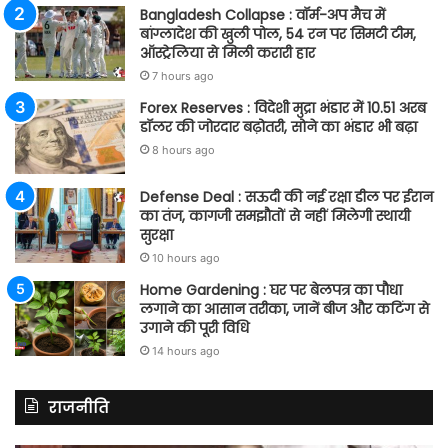
Bangladesh Collapse : वॉर्म-अप मैच में
बांग्लादेश की खुली पोल, 54 रन पर सिमटी टीम,
ऑस्ट्रेलिया से मिली करारी हार
7 hours ago
Forex Reserves : विदेशी मुद्रा भंडार में 10.51 अरब
डॉलर की जोरदार बढ़ोतरी, सोने का भंडार भी बढ़ा
8 hours ago
Defense Deal : सऊदी की नई रक्षा डील पर ईरान
का तंज, कागजी समझौतों से नहीं मिलेगी स्थायी
सुरक्षा
10 hours ago
Home Gardening : घर पर बेलपत्र का पौधा
लगाने का आसान तरीका, जानें बीज और कटिंग से
उगाने की पूरी विधि
14 hours ago
राजनीति