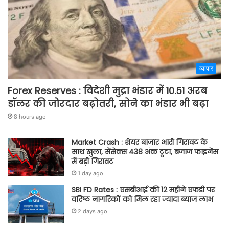
व्यापार
Forex Reserves : विदेशी मुद्रा भंडार में 10.51 अरब
डॉलर की जोरदार बढ़ोतरी, सोने का भंडार भी बढ़ा
8 hours ago
Market Crash : शेयर बाजार भारी गिरावट के
साथ खुला, सेंसेक्स 438 अंक टूटा, बजाज फाइनेंस
में बड़ी गिरावट
1 day ago
SBI FD Rates : एसबीआई की 12 महीने एफडी पर
वरिष्ठ नागरिकों को मिल रहा ज्यादा ब्याज लाभ
2 days ago