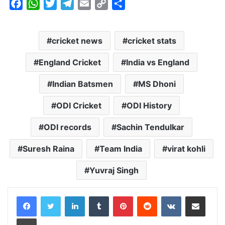
F
W
T
T
E
C
S
a
h
w
e
m
o
h
c
a
i
l
a
p
a
cricket news
cricket stats
e
t
t
e
i
y
r
b
s
t
g
l
L
e
England Cricket
India vs England
o
A
e
r
i
o
p
r
a
n
Indian Batsmen
MS Dhoni
k
p
m
k
ODI Cricket
ODI History
ODI records
Sachin Tendulkar
Suresh Raina
Team India
virat kohli
Yuvraj Singh
LinkedIn
Tumblr
Pinterest
Reddit
VKontakte
Share via Email
Print