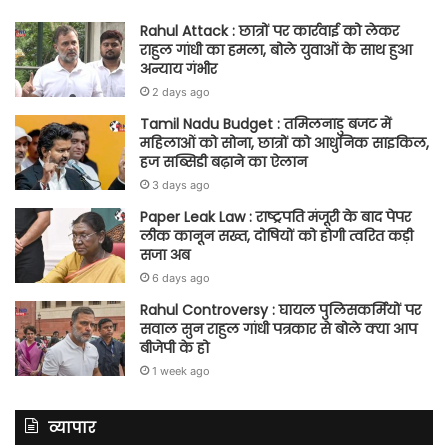
Rahul Attack : छात्रों पर कार्रवाई को लेकर
राहुल गांधी का हमला, बोले युवाओं के साथ हुआ
अन्याय गंभीर
2 days ago
Tamil Nadu Budget : तमिलनाडु बजट में
महिलाओं को सोना, छात्रों को आधुनिक साइकिल,
हज सब्सिडी बढ़ाने का ऐलान
3 days ago
Paper Leak Law : राष्ट्रपति मंजूरी के बाद पेपर
लीक कानून सख्त, दोषियों को होगी त्वरित कड़ी
सजा अब
6 days ago
Rahul Controversy : घायल पुलिसकर्मियों पर
सवाल सुन राहुल गांधी पत्रकार से बोले क्या आप
बीजेपी के हो
1 week ago
व्यापार