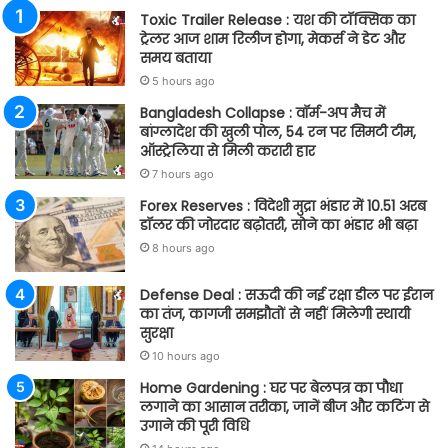
Toxic Trailer Release : यश की टॉक्सिक का
ट्रेलर आज शाम रिलीज होगा, मेकर्स ने डेट और
समय बताया
5 hours ago
Bangladesh Collapse : वॉर्म-अप मैच में
बांग्लादेश की खुली पोल, 54 रन पर सिमटी टीम,
ऑस्ट्रेलिया से मिली करारी हार
7 hours ago
Forex Reserves : विदेशी मुद्रा भंडार में 10.51 अरब
डॉलर की जोरदार बढ़ोतरी, सोने का भंडार भी बढ़ा
8 hours ago
Defense Deal : सऊदी की नई रक्षा डील पर ईरान
का तंज, कागजी समझौतों से नहीं मिलेगी स्थायी
सुरक्षा
10 hours ago
Home Gardening : घर पर बेलपत्र का पौधा
लगाने का आसान तरीका, जानें बीज और कटिंग से
उगाने की पूरी विधि