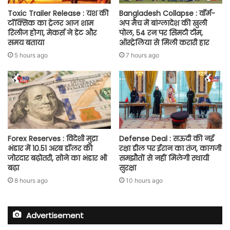
Toxic Trailer Release : यश की
Bangladesh Collapse : वॉर्म-
टॉक्सिक का ट्रेलर आज शाम
अप मैच में बांग्लादेश की खुली
रिलीज होगा, मेकर्स ने डेट और
पोल, 54 रन पर सिमटी टीम,
समय बताया
ऑस्ट्रेलिया से मिली करारी हार
5 hours ago
7 hours ago
Forex Reserves : विदेशी मुद्रा
Defense Deal : सऊदी की नई
भंडार में 10.51 अरब डॉलर की
रक्षा डील पर ईरान का तंज, कागजी
जोरदार बढ़ोतरी, सोने का भंडार भी
समझौतों से नहीं मिलेगी स्थायी
बढ़ा
सुरक्षा
8 hours ago
10 hours ago
Advertisement