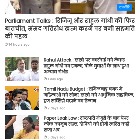
राजनीति
Parliament Talks : रिजिजू और राहुल गांधी की फिर
बातचीत, संसद गतिरोध खत्म करने पर बनी सहमति
की पहल
14 hours ago
Rahul Attack : छात्रों पर कार्रवाई को लेकर
राहुल गांधी का हमला, बोले युवाओं के साथ हुआ
अन्याय गंभीर
1 day ago
Tamil Nadu Budget : तमिलनाडु बजट में
महिलाओं को सोना, छात्रों को आधुनिक साइकिल,
हज सब्सिडी बढ़ाने का ऐलान
2 days ago
Paper Leak Law : राष्ट्रपति मंजूरी के बाद पेपर
लीक कानून सख्त, दोषियों को होगी त्वरित कड़ी
सजा अब
5 days ago