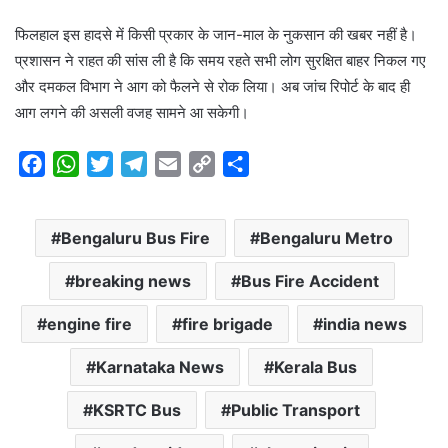
फिलहाल इस हादसे में किसी प्रकार के जान-माल के नुकसान की खबर नहीं है।
प्रशासन ने राहत की सांस ली है कि समय रहते सभी लोग सुरक्षित बाहर निकल गए
और दमकल विभाग ने आग को फैलने से रोक लिया। अब जांच रिपोर्ट के बाद ही
आग लगने की असली वजह सामने आ सकेगी।
F
W
T
T
E
C
S
a
h
w
e
m
o
h
c
a
i
l
a
p
a
Bengaluru Bus Fire
Bengaluru Metro
e
t
t
e
i
y
r
b
s
t
g
l
L
e
breaking news
Bus Fire Accident
o
A
e
r
i
o
p
r
a
n
engine fire
fire brigade
india news
k
p
m
k
Karnataka News
Kerala Bus
KSRTC Bus
Public Transport