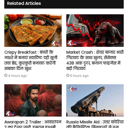
Related Articles
Crispy Breakfast : बच्चों के
Market Crash : शेयर बाजार भारी
नाश्ते में बनाएं स्वादिष्ट दही सूजी
गिरावट के साथ खुला, सेंसेक्स
तवा ब्रेड, कुरकुरी बनावट करेगी
438 अंक टूटा, बजाज फाइनेंस में
सबका दिल खुश
बड़ी गिरावट
4 hours ago
6 hours ago
Awarapan 2 Trailer : आवारापन
Russia Missile Aid : उत्तर कोरिया
2 का ट्रेलर जारी, इमरान हाशमी
की बैलिस्टिक मिसाइलों से रूस