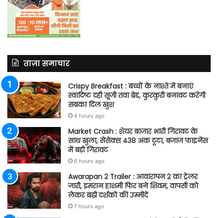
ताज़ा समाचार
Crispy Breakfast : बच्चों के नाश्ते में बनाएं
स्वादिष्ट दही सूजी तवा ब्रेड, कुरकुरी बनावट करेगी
सबका दिल खुश
4 hours ago
Market Crash : शेयर बाजार भारी गिरावट के
साथ खुला, सेंसेक्स 438 अंक टूटा, बजाज फाइनेंस
में बड़ी गिरावट
6 hours ago
Awarapan 2 Trailer : आवारापन 2 का ट्रेलर
जारी, इमरान हाशमी फिर बने शिवम, वापसी को
लेकर बढ़ी दर्शकों की उम्मीदें
7 hours ago