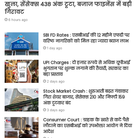
खुला, सेंसेक्स 438 अंक टूटा, बजाज फाइनेंस में बड़ी
गिरावट
6 hours ago
SBI FD Rates : एसबीआई की 12 महीने एफडी पर
वरिष्ठ नागरिकों को मिल रहा ज्यादा ब्याज लाभ
1 day ago
UPI Charges : दो हजार रुपये से अधिक यूपीआई
भुगतान पर शुल्क लगाने की तैयारी, सरकार का
बड़ा प्रस्ताव
2 days ago
Stock Market Crash : शुरुआती बढ़त गंवाकर
गिरा शेयर बाजार, सेंसेक्स 210 और निफ्टी 159
अंक टूटकर बंद
3 days ago
Consumer Court : ग्राहक के खाते से कटे पैसे
लौटाने का एसबीआई को उपभोक्ता आयोग ने दिया
आदेश