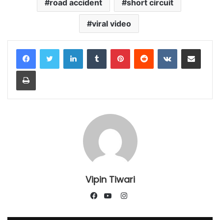
road accident
short circuit
viral video
LinkedIn
Tumblr
Pinterest
Reddit
VKontakte
Share via Email
Print
Vipin Tiwari
Instagram
Facebook
YouTube