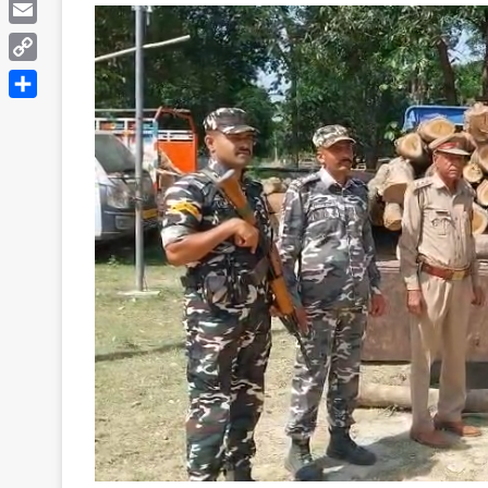
Telegram
Email
Copy
Link
Share