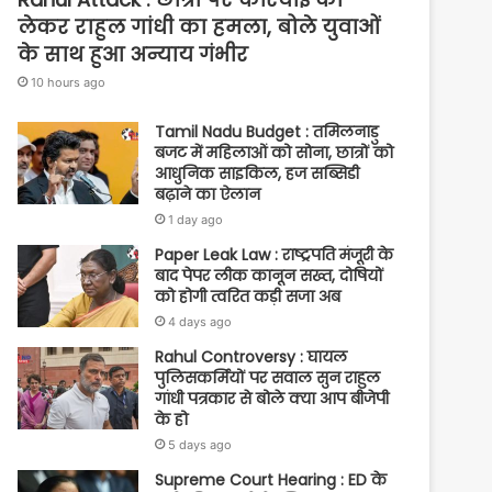
लेकर राहुल गांधी का हमला, बोले युवाओं
के साथ हुआ अन्याय गंभीर
10 hours ago
Tamil Nadu Budget : तमिलनाडु
बजट में महिलाओं को सोना, छात्रों को
आधुनिक साइकिल, हज सब्सिडी
बढ़ाने का ऐलान
1 day ago
Paper Leak Law : राष्ट्रपति मंजूरी के
बाद पेपर लीक कानून सख्त, दोषियों
को होगी त्वरित कड़ी सजा अब
4 days ago
Rahul Controversy : घायल
पुलिसकर्मियों पर सवाल सुन राहुल
गांधी पत्रकार से बोले क्या आप बीजेपी
के हो
5 days ago
Supreme Court Hearing : ED के