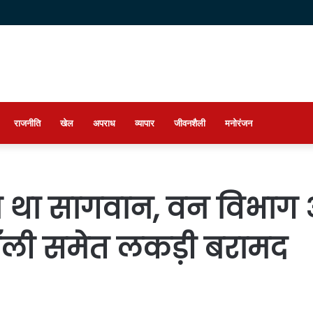
राजनीति
खेल
अपराध
व्यापार
जीवनशैली
मनोरंजन
 था सागवान, वन विभाग औ
-ट्रॉली समेत लकड़ी बरामद