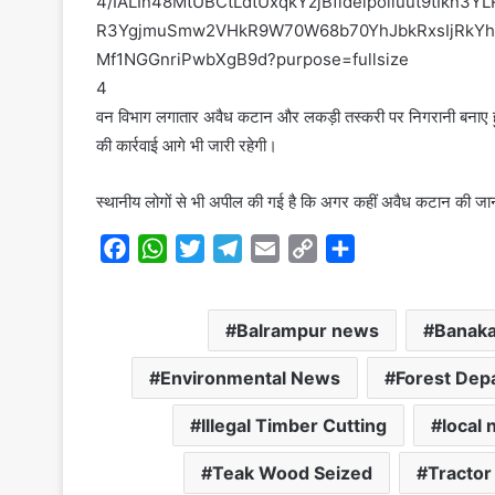
4
वन विभाग लगातार अवैध कटान और लकड़ी तस्करी पर निगरानी बनाए हुए
की कार्रवाई आगे भी जारी रहेगी।
स्थानीय लोगों से भी अपील की गई है कि अगर कहीं अवैध कटान की जानक
F
W
T
T
E
C
S
a
h
w
e
m
o
h
c
a
i
l
a
p
a
Balrampur news
Banak
e
t
t
e
i
y
r
b
s
t
g
l
L
e
Environmental News
Forest Dep
o
A
e
r
i
o
p
r
a
n
Illegal Timber Cutting
local
k
p
m
k
Teak Wood Seized
Tractor