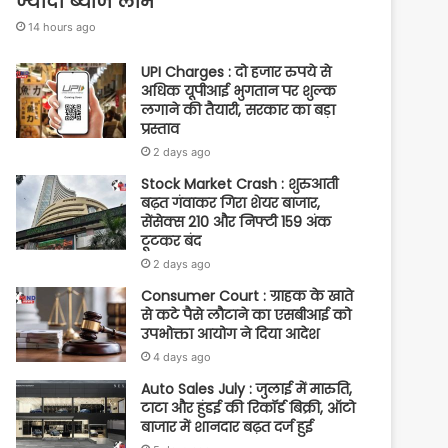
ज्यादा ब्याज लाभ
14 hours ago
UPI Charges : दो हजार रुपये से
अधिक यूपीआई भुगतान पर शुल्क
लगाने की तैयारी, सरकार का बड़ा
प्रस्ताव
2 days ago
Stock Market Crash : शुरुआती
बढ़त गंवाकर गिरा शेयर बाजार,
सेंसेक्स 210 और निफ्टी 159 अंक
टूटकर बंद
2 days ago
Consumer Court : ग्राहक के खाते
से कटे पैसे लौटाने का एसबीआई को
उपभोक्ता आयोग ने दिया आदेश
4 days ago
Auto Sales July : जुलाई में मारुति,
टाटा और हुंडई की रिकॉर्ड बिक्री, ऑटो
बाजार में शानदार बढ़त दर्ज हुई